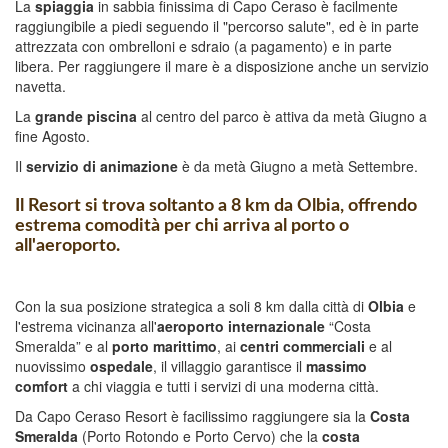
La
spiaggia
in sabbia finissima di Capo Ceraso è facilmente
raggiungibile a piedi seguendo il "percorso salute", ed è in parte
attrezzata con ombrelloni e sdraio (a pagamento) e in parte
libera. Per raggiungere il mare è a disposizione anche un servizio
navetta.
La
grande piscina
al centro del parco è attiva da metà Giugno a
fine Agosto.
Il
servizio di animazione
è da metà Giugno a metà Settembre.
Il Resort si trova soltanto a 8 km da Olbia, offrendo
estrema comodità per chi arriva al porto o
all'aeroporto.
Con la sua posizione strategica a soli 8 km dalla città di
Olbia
e
l'estrema vicinanza all'
aeroporto internazionale
“Costa
Smeralda” e al
porto marittimo
, ai
centri commerciali
e al
nuovissimo
ospedale
, il villaggio garantisce il
massimo
comfort
a chi viaggia e tutti i servizi di una moderna città.
Da Capo Ceraso Resort è facilissimo raggiungere sia la
Costa
Smeralda
(Porto Rotondo e Porto Cervo) che la
costa